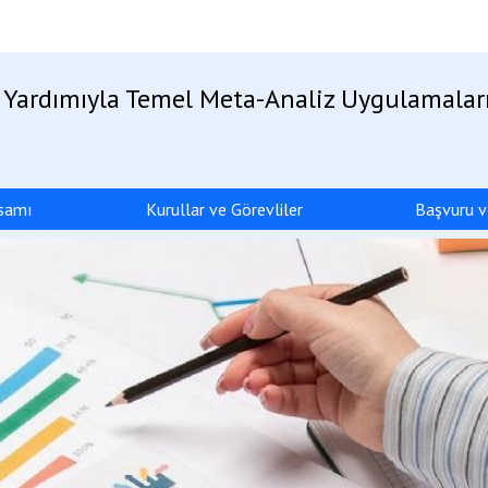
r Yardımıyla Temel Meta-Analiz Uygulamalar
psamı
Kurullar ve Görevliler
Başvuru ve