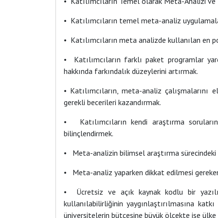
• Katılımcıların Temel olarak Meta-Analizi ve Me
• Katılımcıların temel meta-analiz uygulamaları
• Katılımcıların meta analizde kullanılan en p
• Katılımcıların farklı paket programlar yar
hakkında farkındalık düzeylerini artırmak.
• Katılımcıların, meta-analiz çalışmalarını ele
gerekli becerileri kazandırmak.
• Katılımcıların kendi araştırma sorularını
bilinçlendirmek.
• Meta-analizin bilimsel araştırma sürecindeki y
• Meta-analiz yaparken dikkat edilmesi gereken eti
• Ücretsiz ve açık kaynak kodlu bir yazıl
kullanılabilirliğinin yaygınlaştırılmasına ka
üniversitelerin bütçesine büyük ölçekte ise ülk