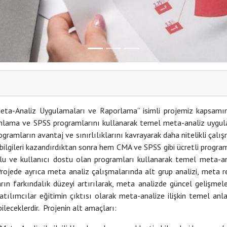
eta-Analiz Uygulamaları ve Raporlama” isimli projemiz kapsamı
lama ve SPSS programlarını kullanarak temel meta-analiz uygula
gramların avantaj ve sınırlılıklarını kavrayarak daha nitelikli çal
 bilgileri kazandırdıktan sonra hem CMA ve SPSS gibi ücretli progra
lu ve kullanıcı dostu olan programları kullanarak temel meta-ana
 Projede ayrıca meta analiz çalışmalarında alt grup analizi, meta 
arın farkındalık düzeyi artırılarak, meta analizde güncel gelişme
Katılımcılar eğitimin çıktısı olarak meta-analize ilişkin temel an
leceklerdir. Projenin alt amaçları: