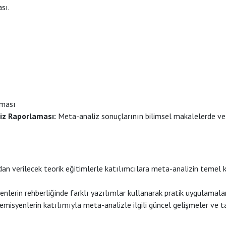
sı.
nması
iz Raporlaması:
Meta-analiz sonuçlarının bilimsel makalelerde ve 
an verilecek teorik eğitimlerle katılımcılara meta-analizin temel
nlerin rehberliğinde farklı yazılımlar kullanarak pratik uygulamalar
isyenlerin katılımıyla meta-analizle ilgili güncel gelişmeler ve t