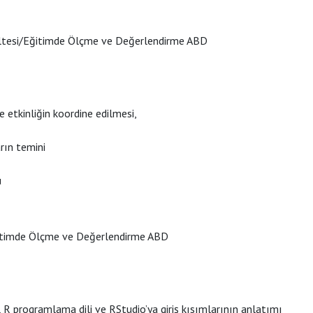
ültesi/Eğitimde Ölçme ve Değerlendirme ABD
 etkinliğin koordine edilmesi,
arın temini
u
Eğitimde Ölçme ve Değerlendirme ABD
r, R programlama dili ve RStudio’ya giriş kısımlarının anlatımı