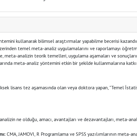
temini kullanarak bilimsel araştırmalar yapabilme becerisi kazandı
zerinden temel meta-analiz uygulamalarını ve raporlamayı öğretmek 
roje, meta-analizin teorik temelleri, uygulama aşamaları ve sonuçla
larında meta-analiz yöntemini etkin bir şekilde kullanmalarına katk
üksek lisans tez aşamasında olan veya doktora yapan, "Temel İstatist
nalizin ne olduğu, amacı, avantajları ve dezavantajları, meta-anal
mı:
CMA, JAMOVI, R Programlama ve SPSS yazılımlarının meta-anali