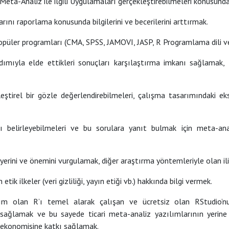
ta-Analiz ile ilgili Uygulamaları gerçekleştirebilmeleri konusunda b
nı raporlama konusunda bilgilerini ve becerilerini arttırmak.
opüler programları (CMA, SPSS, JAMOVI, JASP, R Programlama dili ve
dımıyla elde ettikleri sonuçları karşılaştırma imkanı sağlamak, 
ştirel bir gözle değerlendirebilmeleri, çalışma tasarımındaki eksik
 belirleyebilmeleri ve bu sorulara yanıt bulmak için meta-anal
erini ve önemini vurgulamak, diğer araştırma yöntemleriyle olan ili
k ilkeler (veri gizliliği, yayın etiği vb.) hakkında bilgi vermek.
ım olan R’ı temel alarak çalışan ve ücretsiz olan RStudio’nu
tkı sağlamak ve bu sayede ticari meta-analiz yazılımlarının yerin
e ekonomisine katkı sağlamak.